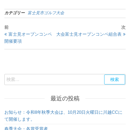
カテゴリー
富士見市ゴルフ大会
投
過
次
前
次
去
の
富士見オープンコンペ 大会
富士見オープンコンペ組合表
稿
の
投
開催要項
ナ
投
稿
ビ
稿
ゲ
ー
検
シ
索:
ョ
最近の投稿
ン
お知らせ：令和8年秋季大会は、10月20日火曜日に川越CCに
て開催します。
春季大会・各賞受賞者