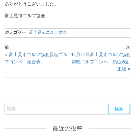
ありがとうございました。
富士見市ゴルフ協会
カテゴリー
富士見市ゴルフ大会
投
過
次
前
次
去
の
富士見市ゴルフ協会親睦ゴル
11月17日富士見市ゴルフ協会
稿
の
投
フコンペ 組合表
親睦ゴルフコンペ 順位表訂
ナ
投
稿
正版
ビ
稿
ゲ
ー
シ
検
索:
ョ
ン
最近の投稿