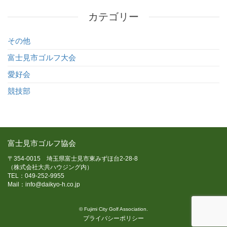
カテゴリー
その他
富士見市ゴルフ大会
愛好会
競技部
富士見市ゴルフ協会
〒354-0015 埼玉県富士見市東みずほ台2-28-8
（株式会社大共ハウジング内）
TEL：
049-252-9955
Mail：
info@daikyo-h.co.jp
© Fujimi City Golf Association.
プライバシーポリシー